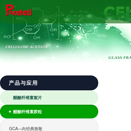
产品与应用
醋酸纤维素絮片
▼ 醋酸纤维素胶粒
GCA—向经典致敬