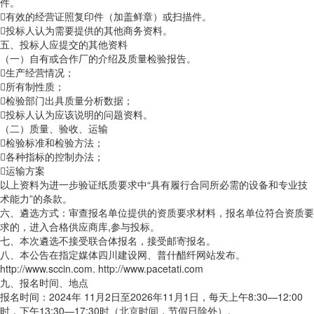
件。
有效的经营证照复印件（加盖鲜章）或扫描件。
投标人认为需要提供的其他商务资料。
五、投标人应提交的其他资料
（一）自有或合作厂的介绍及质量检验报告。
生产经营情况；
所有制性质；
检验部门出具质量分析数据；
投标人认为应该说明的问题资料。
（二）质量、验收、运输
检验标准和检验方法；
各种指标的控制办法；
运输方案
以上资料为进一步验证纸质要求中“具有履行合同所必需的设备和专业技
术能力”的条款。
六、遴选方式：审查报名单位提供的资质要求材料，报名单位符合资质要
求的，进入合格供应商库,参与投标。
七、本次遴选不接受联合体报名，接受邮寄报名。
八、本公告在指定媒体四川建设网、普什醋纤网站发布。
http://www.sccin.com. http://www.pacetati.com
九、报名时间、地点
报名时间：2024年 11月2日至2026年11月1日，每天上午8:30—12:00
时，下午13:30—17:30时（北京时间，节假日除外）。