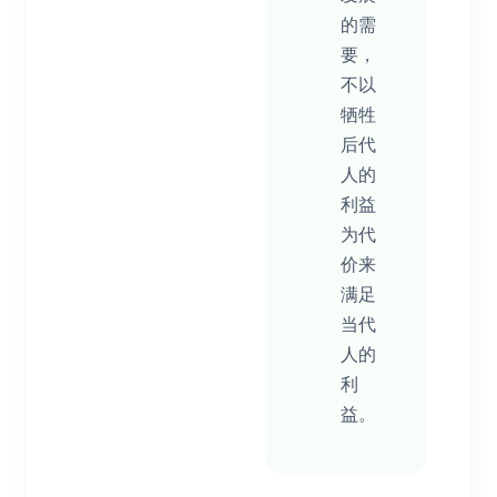
的需
要，
不以
牺牲
后代
人的
利益
为代
价来
满足
当代
人的
利
益。