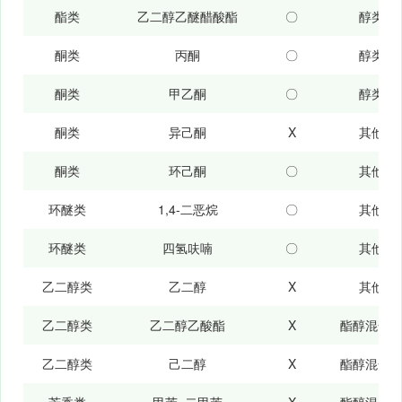
酯类
乙二醇乙醚醋酸酯
〇
醇类
酮类
丙酮
〇
醇类
酮类
甲乙酮
〇
醇类
酮类
异己酮
Χ
其他
酮类
环己酮
〇
其他
环醚类
1,4-二恶烷
〇
其他
环醚类
四氢呋喃
〇
其他
乙二醇类
乙二醇
Χ
其他
乙二醇类
乙二醇乙酸酯
Χ
酯醇混合
乙二醇类
己二醇
Χ
酯醇混合