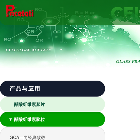
产品与应用
醋酸纤维素絮片
▼ 醋酸纤维素胶粒
GCA—向经典致敬