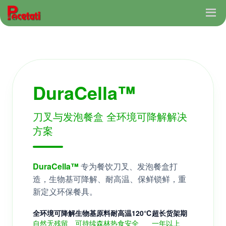
DuraCella™
刀叉与发泡餐盒 全环境可降解解决
方案
DuraCella™
专为餐饮刀叉、发泡餐盒打
造，生物基可降解、耐高温、保鲜锁鲜，重
新定义环保餐具。
全环境可降解
生物基原料
耐高温120℃
超长货架期
自然无残留
可持续森林
热食安全
一年以上