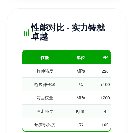
性能对比 · 实力铸就
📊
卓越
性能
单位
PP
PL
拉伸强度
MPa
220
62
断裂伸长率
%
>100
5
弯曲模量
MPa
1200
320
冲击强度
Kj/m²
4
3
热变形温度
℃
100
55